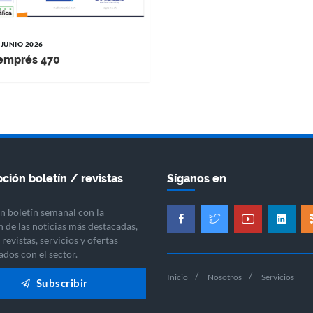
 JUNIO 2026
emprés 470
ción boletín / revistas
Síganos en
n boletín semanal con la
n de las noticias más destacadas,
revistas, servicios y ofertas
ados con el sector.
Inicio
Nosotros
Servicios
Subscribir