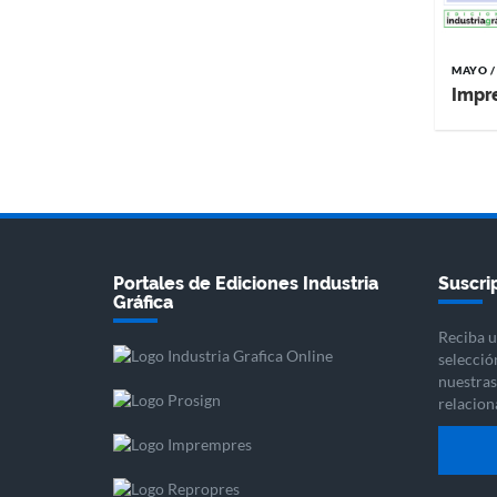
MAYO /
Impr
Portales de Ediciones Industria
Suscrip
Gráfica
Reciba u
selecció
nuestras 
relacion