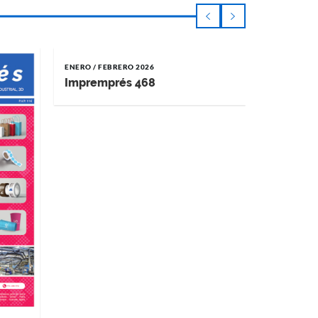
ENERO / FEBRERO 2026
NOVIEMBRE 
Impremprés 468
Impremp