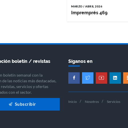
MARZO / ABRIL 2026
Impremprés 469
ción boletín / revistas
Síganos en
n boletín semanal con la
n de las noticias más destacadas,
revistas, servicios y ofertas
ados con el sector.
Inicio
Nosotros
Servicios
Subscribir