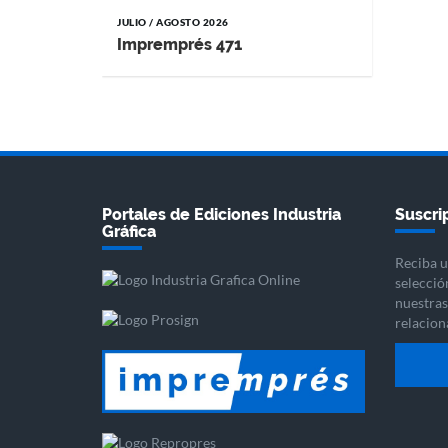
JULIO / AGOSTO 2026
Impremprés 471
Portales de Ediciones Industria
Suscrip
Gráfica
Reciba u
selecció
nuestras 
relacion