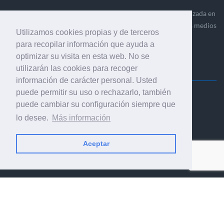
Ediciones Industria Gráfica es una empresa editora especializada en
el mercado de la comunicación gráfica que engloba diversos medios
Utilizamos cookies propias y de terceros
profesionales especializados en el mercado gráfico, la
para recopilar información que ayuda a
comunicación visual y el envasado.
optimizar su visita en esta web. No se
utilizarán las cookies para recoger
información de carácter personal. Usted
puede permitir su uso o rechazarlo, también
Ediciones Industria Gráfica, S.C.P.
puede cambiar su configuración siempre que
Calle Fluvià 257, bajos, 08020 Barcelona (España)
lo desee.
Más información
Aceptar
© 2001-2026 EDICIONES INDUSTRIA GRÁFICA - TODOS LOS
DERECHOS RESERVADOS
AVISO LEGAL
|
POLÍTICA DE PRIVACIDAD