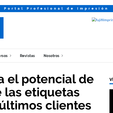
Portal Profesional de Impresión
rsos
Revistas
Nosotros
a el potencial de
V
 las etiquetas
 últimos clientes