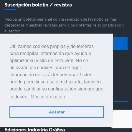
Suscripción boletín / revistas
Reciba un boletín semanal con la selección de las noticias más
destacadas, nuestras revistas, servicios y ofertas relacionados con
el sector.
Subscribir
Utilizamos cookies propias y de terceros
para recopilar información que ayuda a
optimizar su visita en esta web. No se
Síganos en
utilizarán las cookies para recoger
información de carácter personal. Usted
puede permitir su uso o rechazarlo, también
puede cambiar su configuración siempre que
lo desee.
Más información
Inicio
Nosotros
Servicios
Aceptar
Ediciones Industria Gráfica