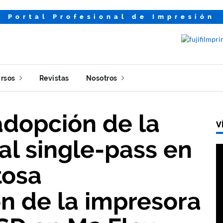
Portal Profesional de Impresión
rsos
Revistas
Nosotros
adopción de la
V
al single-pass en
tosa
n de la impresora