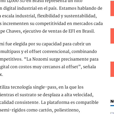
mi 14000 SD en Brasil representa un hito
n digital industrial en el país. Estamos hablando de
scala industrial, flexibilidad y sustentabilidad,
s incrementen su competitividad en mercados cada
pe Chaves, ejecutivo de ventas de EFI en Brasil.
i fue elegida por su capacidad para cubrir un
l multipass y el offset convencional, combinando
 competitivos. “La Nozomi surge precisamente para
gital con costos muy cercanos al offset”, señala
x.
liza tecnología single-pass, en la que los
ntras el sustrato se desplaza a alta velocidad,
N
calidad consistente. La plataforma es compatible
 semi-rígidos como cartón, poliestireno,