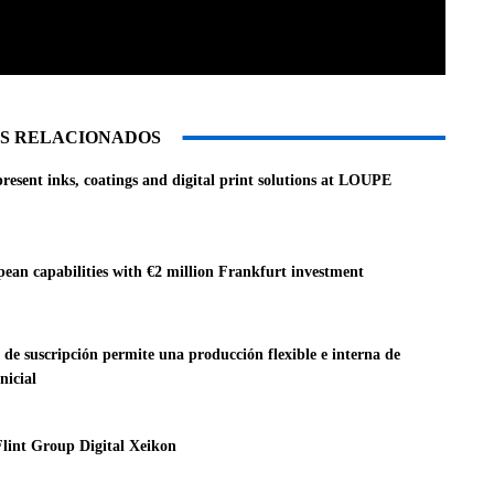
S RELACIONADOS
resent inks, coatings and digital print solutions at LOUPE
an capabilities with €2 million Frankfurt investment
e suscripción permite una producción flexible e interna de
nicial
lint Group Digital Xeikon