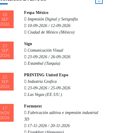
Fespa México
10
Impresión Digital y Serigrafía
SEP
2026
10-09-2026 / 12-09-2026
Ciudad de México (México)
Sign
23
Comunicación Visual
SEP
2026
23-09-2026 / 26-09-2026
Estambul (Turquía)
PRINTING United Expo
23
Industria Grafica
SEP
2026
23-09-2026 / 25-09-2026
Las Vegas (EE.UU.)
Formnext
17
Fabricación aditiva e impresión industrial
NOV
2026
3D
17-11-2026 / 20-11-2026
Frankfurt (Alemania)