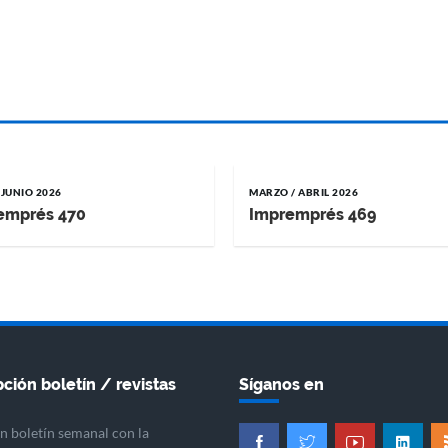
 JUNIO 2026
MARZO / ABRIL 2026
emprés 470
Impremprés 469
ción boletín / revistas
Síganos en
n boletín semanal con la