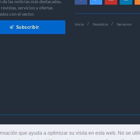
n de las noticias más destacadas,
revistas, servicios y ofertas
ados con el sector.
Inicio
Nosotros
Servicios
Subscribir
-2026 EDICIONES INDUSTRIA GRÁFICA - TODOS LOS DERECHOS RES
ormación que ayuda a optimizar su visita en esta web. No se util
AVISO LEGAL
|
POLÍTICA DE PRIVACIDAD