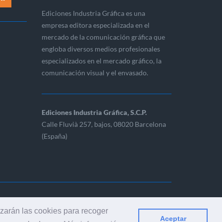
Ediciones Industria Gráfica es una
empresa editora especializada en el
mercado de la comunicación gráfica que
engloba diversos medios profesionales
especializados en el mercado gráfico, la
comunicación visual y el envasado.
Ediciones Industria Gráfica, S.C.P.
Calle Fluvià 257, bajos, 08020 Barcelona
(España)
ERVADOS
izarán las cookies para recoger
Aceptar