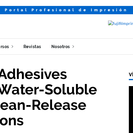
Portal Profesional de Impresión
rsos
Revistas
Nosotros
-Adhesives
V
Water-Soluble
lean-Release
ions