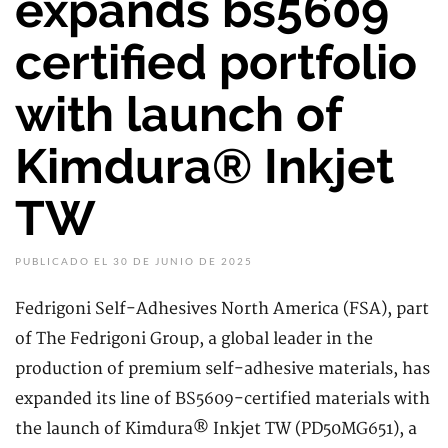
expands bs5609
certified portfolio
with launch of
Kimdura® Inkjet
TW
PUBLICADO EL 30 DE JUNIO DE 2025
Fedrigoni Self-Adhesives North America (FSA), part
of The Fedrigoni Group, a global leader in the
production of premium self-adhesive materials, has
expanded its line of BS5609-certified materials with
the launch of Kimdura® Inkjet TW (PD50MG651), a