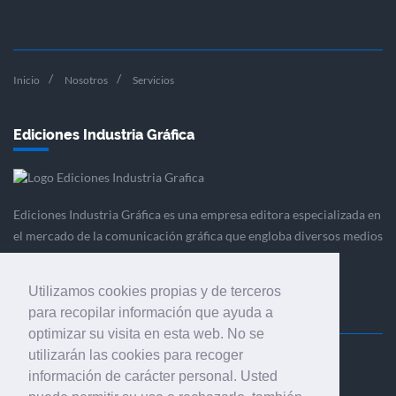
Inicio
Nosotros
Servicios
Ediciones Industria Gráfica
Ediciones Industria Gráfica es una empresa editora especializada en
el mercado de la comunicación gráfica que engloba diversos medios
profesionales especializados en el mercado gráfico, la
comunicación visual y el envasado.
Utilizamos cookies propias y de terceros
para recopilar información que ayuda a
optimizar su visita en esta web. No se
utilizarán las cookies para recoger
Ediciones Industria Gráfica, S.C.P.
información de carácter personal. Usted
Calle Fluvià 257, bajos, 08020 Barcelona (España)