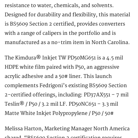
resistance to water, chemicals, and solvents.
Designed for durability and flexibility, this material
is BS5609 Section 2 certified, provides converters
with a range of calipers in the portfolio and is
manufactured as a no-trim item in North Carolina.
The Kimdura® Inkjet TW PD50MG651 is a 4.5 mil
HDPE white film paired with P50, an aggressive
acrylic adhesive and a 50# liner. This launch
complements Fedrigoni’s existing BS5609 Section
2-certified offerings, including: PD37AX551 – 7 mil
Teslin® / P50 / 3.2 mil LF. PD50NC651 – 3.3 mil
Matte White Inkjet Polypropylene / P50 / 50#
Melissa Harton, Marketing Manager North America