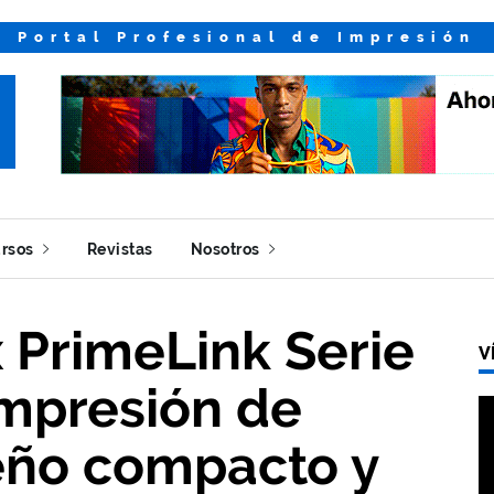
Portal Profesional de Impresión
rsos
Revistas
Nosotros
 PrimeLink Serie
V
impresión de
eño compacto y