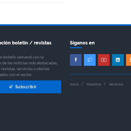
ción boletín / revistas
Síganos en
n boletín semanal con la
n de las noticias más destacadas,
revistas, servicios y ofertas
ados con el sector.
Inicio
Nosotros
Servicios
Subscribir