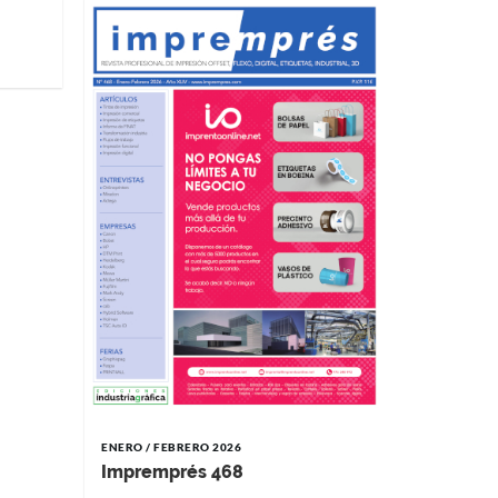
NOVIEMBRE 
Impremp
ENERO / FEBRERO 2026
Impremprés 468