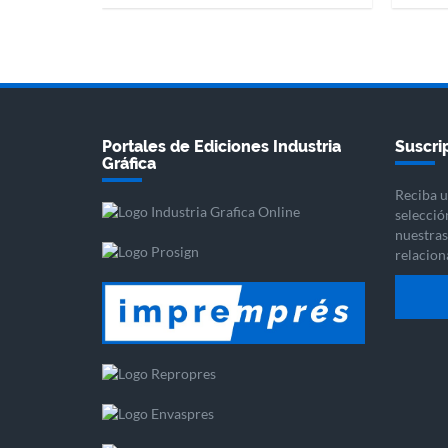
Portales de Ediciones Industria
Suscrip
Gráfica
Reciba u
selecció
nuestras 
relacion