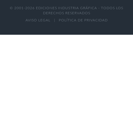
© 2001-2026 EDICIONES INDUSTRIA GRÁFICA - TODOS LOS
DERECHOS RESERVADOS
AVISO LEGAL
|
POLÍTICA DE PRIVACIDAD