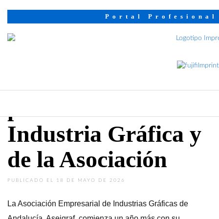
Inicio
Noticias
Portal Profesional
Aseigraf continúa
un año más con su
campaña de
promoción de la
Industria Gráfica y
de la Asociación
PUBLICADO EL 18 DE MAYO DE 2026
La Asociación Empresarial de Industrias Gráficas de
Andalucía, Aseigraf, comienza un año más con su