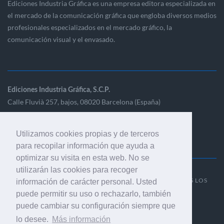
Ediciones Industria Gráfica es una empresa editora especializada en
el mercado de la comunicación gráfica que engloba diversos medios
profesionales especializados en el mercado gráfico, la
comunicación visual y el envasado.
Ediciones Industria Gráfica, S.C.P.
Calle Fluvià 257, bajos, 08020 Barcelona (España)
Utilizamos cookies propias y de terceros
para recopilar información que ayuda a
optimizar su visita en esta web. No se
utilizarán las cookies para recoger
© 2001-2026 EDICIONES INDUSTRIA GRÁFICA - TODOS LOS
información de carácter personal. Usted
DERECHOS RESERVADOS
puede permitir su uso o rechazarlo, también
AVISO LEGAL
|
POLÍTICA DE PRIVACIDAD
puede cambiar su configuración siempre que
lo desee.
Más información