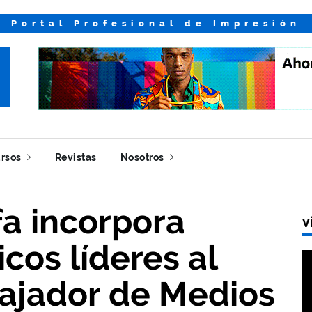
Portal Profesional de Impresión
rsos
Revistas
Nosotros
a incorpora
V
icos líderes al
jador de Medios