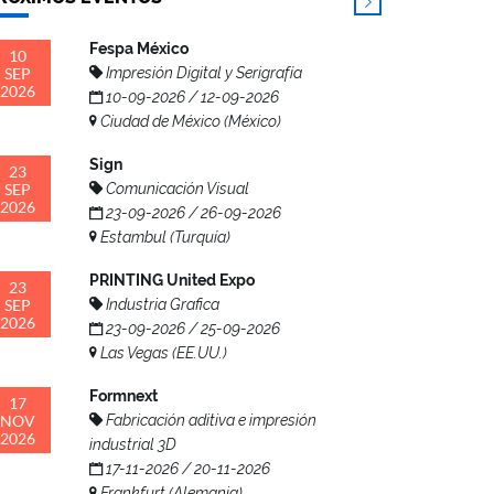
Fespa México
10
SEP
Impresión Digital y Serigrafía
2026
10-09-2026 / 12-09-2026
Ciudad de México (México)
Sign
23
SEP
Comunicación Visual
2026
23-09-2026 / 26-09-2026
Estambul (Turquía)
PRINTING United Expo
23
SEP
Industria Grafica
2026
23-09-2026 / 25-09-2026
Las Vegas (EE.UU.)
Formnext
17
NOV
Fabricación aditiva e impresión
2026
industrial 3D
17-11-2026 / 20-11-2026
Frankfurt (Alemania)