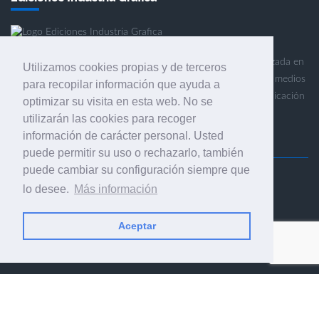
Ediciones Industria Gráfica es una empresa editora especializada en
Utilizamos cookies propias y de terceros
el mercado de la comunicación gráfica que engloba diversos medios
para recopilar información que ayuda a
profesionales especializados en el mercado gráfico, la comunicación
optimizar su visita en esta web. No se
visual y el envasado.
utilizarán las cookies para recoger
información de carácter personal. Usted
puede permitir su uso o rechazarlo, también
puede cambiar su configuración siempre que
Ediciones Industria Gráfica, S.C.P.
lo desee.
Más información
Calle Fluvià 257, bajos, 08020 Barcelona (España)
Aceptar
© 2001-2026 EDICIONES INDUSTRIA GRÁFICA - TODOS LOS