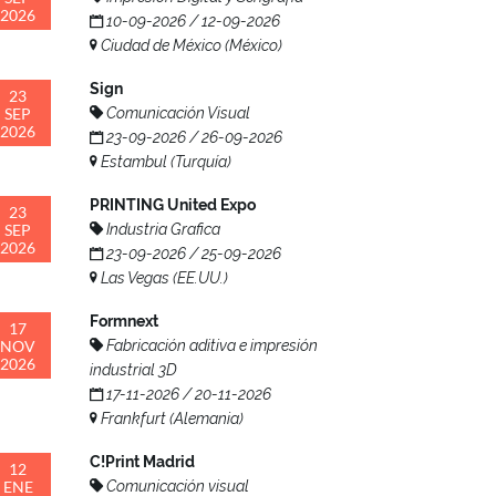
2026
10-09-2026 / 12-09-2026
Ciudad de México (México)
Sign
23
SEP
Comunicación Visual
2026
23-09-2026 / 26-09-2026
Estambul (Turquía)
PRINTING United Expo
23
SEP
Industria Grafica
2026
23-09-2026 / 25-09-2026
Las Vegas (EE.UU.)
Formnext
17
NOV
Fabricación aditiva e impresión
2026
industrial 3D
17-11-2026 / 20-11-2026
Frankfurt (Alemania)
C!Print Madrid
12
ENE
Comunicación visual