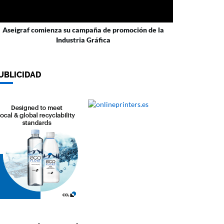
Aseigraf comienza su campaña de promoción de la
Industria Gráfica
UBLICIDAD