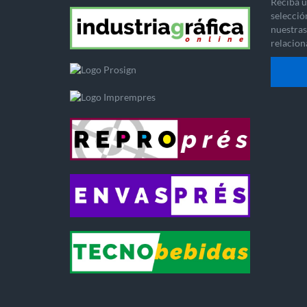
Reciba u
selecció
nuestras 
relacion