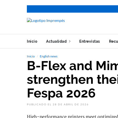
Inicio
Actualidad
Entrevistas
Recu
Inicio
English news
B-Flex and Mi
strengthen thei
Fespa 2026
PUBLICADO EL 28 DE ABRIL DE 2026
High-performance printers meet optimized 