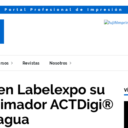
Portal Profesional de Impresión
rsos
Revistas
Nosotros
en Labelexpo su
V
rimador ACTDigi®
 agua