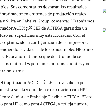
HP, apoyaron las pruebas de campo del imprimador
bles. Sus comentarios destacan los resultados
 imprimador en entornos de producción reales.
cia y Suiza en Labelys Group, comenta: "Trabajamos
primador ACTDigi® LEP de ACTEGA garantiza un
cluso en superficies muy estructuradas. Con el
s optimizado la configuración de la impresora,
endiendo la vida útil de los consumibles HP como
las. Esto ahorra tiempo que de otro modo se
s, los materiales permanecen transparentes y no
para nosotros”.
el imprimador ACTDigi® LEP en la Labelexpo
nuestra sólida y duradera colaboración con HP",
idente Senior de Embalaje Flexible ACTEGA. "Este
o para HP como para ACTEGA, y refleja nuestro