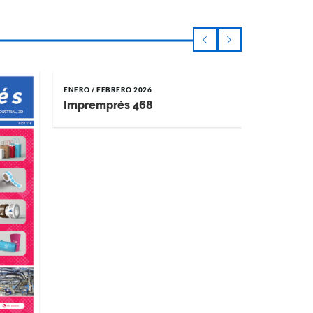
ENERO / FEBRERO 2026
NOVIEMBRE 
Impremprés 468
Impremp