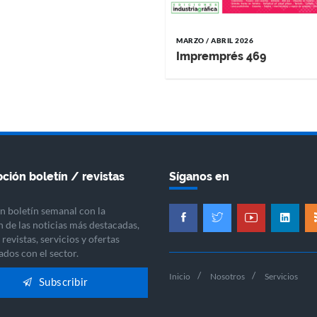
MARZO / ABRIL 2026
Impremprés 469
ción boletín / revistas
Síganos en
n boletín semanal con la
n de las noticias más destacadas,
revistas, servicios y ofertas
ados con el sector.
Inicio
Nosotros
Servicios
Subscribir