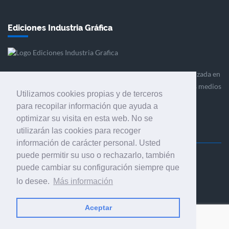
Ediciones Industria Gráfica
Ediciones Industria Gráfica es una empresa editora especializada en
el mercado de la comunicación gráfica que engloba diversos medios
Utilizamos cookies propias y de terceros
profesionales especializados en el mercado gráfico, la
para recopilar información que ayuda a
comunicación visual y el envasado.
optimizar su visita en esta web. No se
utilizarán las cookies para recoger
información de carácter personal. Usted
puede permitir su uso o rechazarlo, también
Ediciones Industria Gráfica, S.C.P.
puede cambiar su configuración siempre que
Calle Fluvià 257, bajos, 08020 Barcelona (España)
lo desee.
Más información
Aceptar