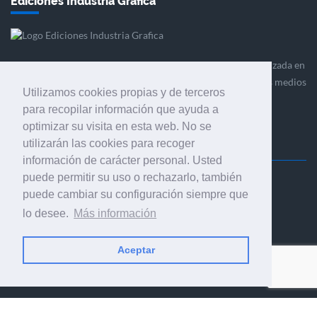
Ediciones Industria Gráfica
Ediciones Industria Gráfica es una empresa editora especializada en
el mercado de la comunicación gráfica que engloba diversos medios
Utilizamos cookies propias y de terceros
profesionales especializados en el mercado gráfico, la
para recopilar información que ayuda a
comunicación visual y el envasado.
optimizar su visita en esta web. No se
utilizarán las cookies para recoger
información de carácter personal. Usted
puede permitir su uso o rechazarlo, también
Ediciones Industria Gráfica, S.C.P.
puede cambiar su configuración siempre que
Calle Fluvià 257, bajos, 08020 Barcelona (España)
lo desee.
Más información
Aceptar
© 2001-2026 EDICIONES INDUSTRIA GRÁFICA - TODOS LOS